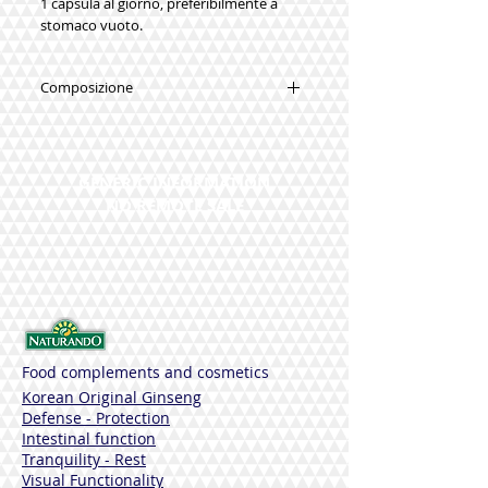
1 capsula al giorno, preferibilmente a
stomaco vuoto.
Composizione
Ogni capsula gastroresistente contiene:
Probiotici vivi di cui: 5 miliardi ufc
Bifidobacterium Lactis BI-04 3,75
GENERIC INFORMATION
miliardi ufc
NO REMOTE SALE
Lactobacillus Acidophilus LA-14 1
miliardo ufc
Lactobacillus Plantarum LP-1 150,2
miliardi ufc
Lactobacillus Paracasei LPC-37 0,05
miliardi ufc
Inulina 150 mg
Arabinogala
Food complements and cosmetics
Korean Original Ginseng
Defense - Protection
Intestinal function
Tranquility - Rest
Visual Functionality