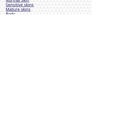
Normal Skin
Sensitive skins
Mature skins
Body
Deodorants
Hair
Solar
VEBIX DERMOLINE
Cornflower
Calendula
Calendula + Arnica
Solar
DISINFECTANTS
Sterinal Ph
FOOD SUPPLEMENTS
Cardiovascular Wellness
Immunitary defense
Joint wellness
Drainage and Purification
Urinary tract wellness
Respiratory Wellbeing
Rest and Sleep
Vitamins
Mineral salts