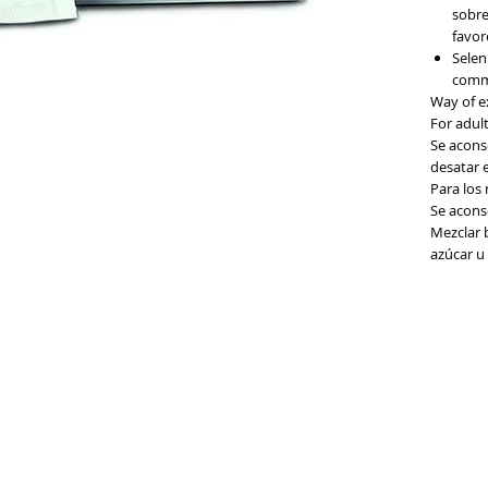
sobre
favor
Selen
comm
Way of e
For adult
Se aconse
desatar e
GENERIC INFORMATION
Para los
NO REMOTE SALE
Se aconse
Mezclar b
azúcar u 