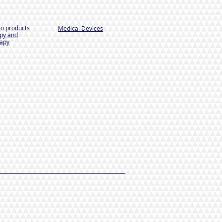
to products
Medical Devices
py and
apy