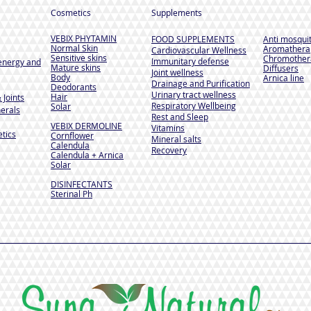
Cosmetics
Supplements
VEBIX PHYTAMIN
FOOD SUPPLEMENTS
Anti mosqui
Normal Skin
Aromathera
Cardiovascular Wellness
Sensitive skins
Chromother
Immunitary defense
energy and
Mature skins
Diffusers
Joint wellness
Body
Arnica line
Drainage and Purification
Deodorants
Urinary tract wellness
Hair
 Joints
Respiratory Wellbeing
Solar
erals
Rest and Sleep
VEBIX DERMOLINE
Vitamins
tics
Cornflower
Mineral salts
Calendula
Recovery
Calendula + Arnica
Solar
DISINFECTANTS
Sterinal Ph