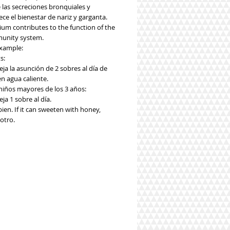
 las secreciones bronquiales y
ece el bienestar de nariz y garganta.
ium contributes to the function of the
unity system.
xample:
s:
ja la asunción de 2 sobres al día de
n agua caliente.
 niños mayores de los 3 años:
ja 1 sobre al día.
ien. If it can sweeten with honey,
otro.