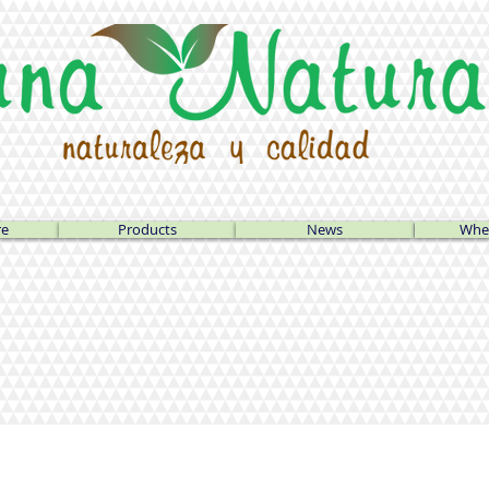
re
Products
News
Wher