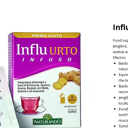
Infl
Food sup
Jengibre,
aceitas e
Efectos:
Baoba
natur
Equin
the bi
Baoba
recon
Jengi
local
Eucal
sooth
mucou
Tomil