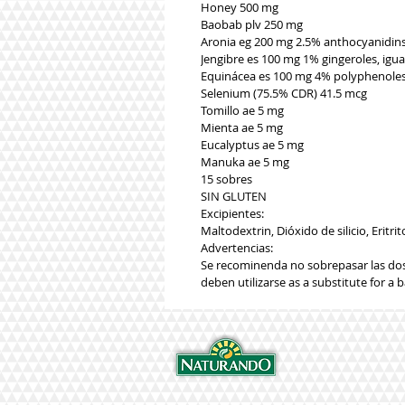
Honey 500 mg
Baobab plv 250 mg
Aronia eg 200 mg 2.5% anthocyanidins,
Jengibre es 100 mg 1% gingeroles, igua
Equinácea es 100 mg 4% polyphenoles,
Selenium (75.5% CDR) 41.5 mcg
Tomillo ae 5 mg
Mienta ae 5 mg
Eucalyptus ae 5 mg
Manuka ae 5 mg
15 sobres
SIN GLUTEN
Excipientes:
Maltodextrin, Dióxido de silicio, Eritrito
Advertencias:
Se recominenda no sobrepasar las dos
deben utilizarse as a substitute for a 