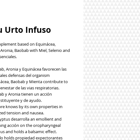
u Urto Infuso
plement based on Equinácea,
 Aronia, Baobab with Miel, Selenio and
senciales.
b, Aronia y Equinácea favorecen las
ales defensas del organism
ácea, Baobab y Mienta contribute to
enestar de las vias respiratorias.
b y Aronia tienen un acción
stituyente y de ayudo.
bre knows by its own properties in
ized tension and nausea.
yptus desarrolla an emollient and
ing acción on the oropharyngeal
s and holds a balsamic effect.
lo holds propiedad expectorantes