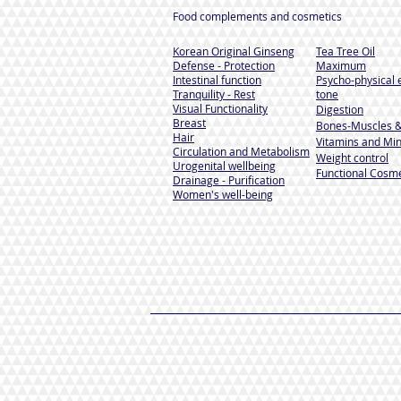
Food complements and cosmetics
Korean Original Ginseng
Tea Tree Oil
Defense - Protection
Maximum
Intestinal function
Psycho-physical 
Tranquility - Rest
tone
Visual Functionality
Digestion
Breast
Bones-Muscles
&
Hair
Vitamins and Min
Circulation and Metabolism
Weight control
Urogenital wellbeing
Functional Cosme
Drainage - Purification
Women's well-being