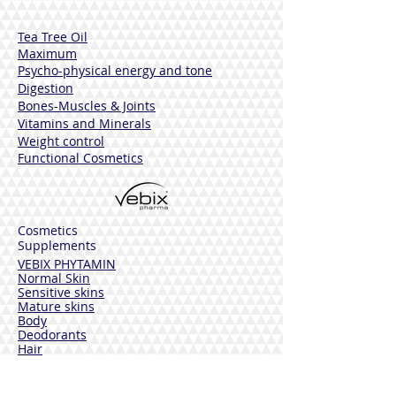
potasio
Tea Tree Oil
CONTRAINDICACIONES
Maximum
No hay contraindicaciones, excepto la
Psycho-physical energy and tone
hipersensibilidad a los componentes
Digestion
que se encuentran. No se recomienda el
Bones-Muscles
& Joints
uso de este producto durante el
Vitamins and Minerals
embarazo y la lactancia.
Weight control
Functional Cosmetics
Sin Gluten.
Frasco 50ml
Cosmetics
Supplements
VEBIX PHYTAMIN
Normal Skin
Sensitive skins
Mature skins
Body
Deodorants
Hair
Solar
VEBIX DERMOLINE