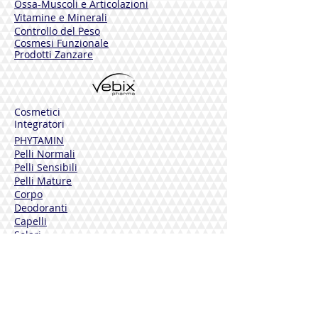
Ossa-Muscoli e Articolazioni
Vitamine e Minerali
Controllo del Peso
Cosmesi Funzionale
Prodotti Zanzare
Cosmetici
Integratori
PHYTAMIN
Pelli Normali
Pelli Sensibili
Pelli Mature
Corpo
Deodoranti
Capelli
Solari
DERMOLINE
Fiordaliso
Calendula
Calendula + Arnica
Solari