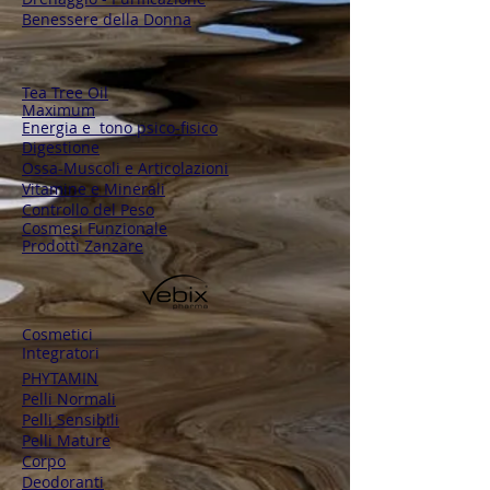
Benessere della Donna
Tea Tree Oil
Maximum
Energia e tono psico-fisico
Digestione
Ossa-Muscoli e Articolazioni
Vitamine e Minerali
Controllo del Peso
Cosmesi Funzionale
Prodotti Zanzare
Cosmetici
Integratori
PHYTAMIN
Pelli Normali
Pelli Sensibili
Pelli Mature
Corpo
Deodoranti