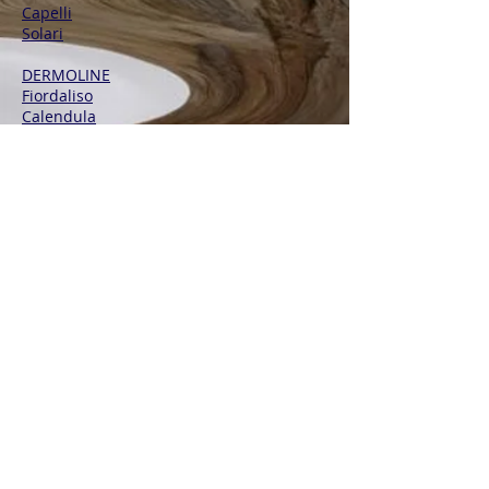
Capelli
Solari
DERMOLINE
Fiordaliso
Calendula
Calendula + Arnica
Solari
DISINFETTANTI
Sterinal Ph​
INTEGRATORI ALIMENTARI
Benessere Cardiovascolare
Difese Immunitarie
Benessere Articolazioni
Drenaggio e Depurazione
Benessere Vie Urinarie
Benessere Vie Respiratorie
Riposo e Sonno
Vitamine
Sali Minerali
Recupero