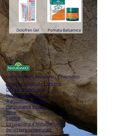
Dolofren Gel
Pomata Balsamica
Complementi Alimentari e cosmetici
Ginseng Originale Coreano
Difesa - Protezione
Funzione Intestinale
Tranquillità - Riposo
Funzionalità Visiva
Seno
Capelli
Circolazione e Metabolismo
Benessere urogenitale
Drenaggio - Purificazione