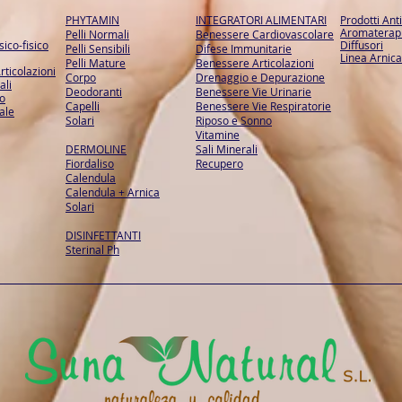
PHYTAMIN
INTEGRATORI ALIMENTARI
Prodotti Ant
Aromaterapi
Pelli Normali
Benessere Cardiovascolare
ico-fisico
Diffusori
Pelli Sensibili
Difese Immunitarie
Linea Arnica
Pelli Mature
Benessere Articolazioni
rticolazioni
Corpo
Drenaggio e Depurazione
ali
Deodoranti
Benessere Vie Urinarie
so
Capelli
Benessere Vie Respiratorie
ale
Solari
Riposo e Sonno
Vitamine
DERMOLINE
Sali Minerali
Fiordaliso
Recupero
Calendula
Calendula + Arnica
Solari
DISINFETTANTI
Sterinal Ph​