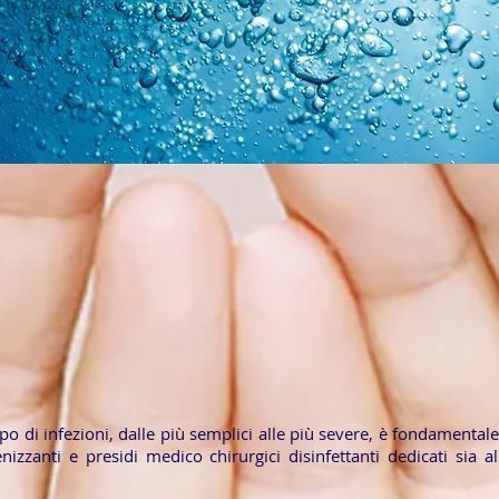
po di infezioni, dalle più semplici alle più severe, è fondamenta
nizzanti e presidi medico chirurgici disinfettanti dedicati sia 