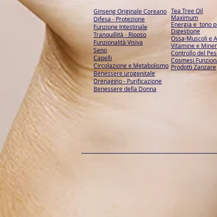
Tea Tree Oil
Ginseng Originale Coreano
Maximum
Difesa - Protezione
Energia e tono ps
Funzione Intestinale
Digestione
Tranquillità - Riposo
Ossa-Muscoli e A
Funzionalità Visiva
Vitamine e Miner
Seno
Controllo del Pe
Capelli
Cosmesi Funzion
Circolazione e Metabolismo
Prodotti Zanzare
Benessere urogenitale
Drenaggio - Purificazione
Benessere della Donna