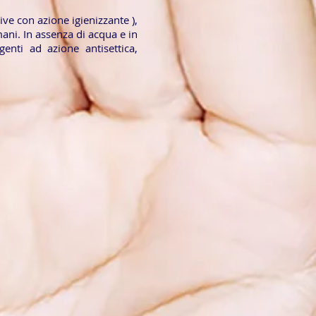
ve con azione igienizzante ),
ani. In assenza di acqua e in
genti ad azione antisettica,