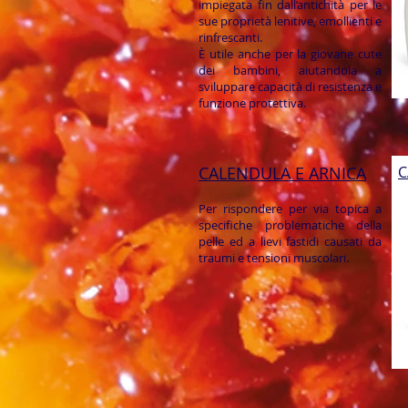
impiegata fin dall’antichità per le
sue proprietà lenitive, emollienti e
rinfrescanti.
È utile anche per la giovane cute
dei bambini, aiutandola a
sviluppare capacità di resistenza e
funzione protettiva.
CALENDULA E ARNICA
C
F
Per rispondere per via topica a
specifiche problematiche della
pelle ed a lievi fastidi causati da
traumi e tensioni muscolari.