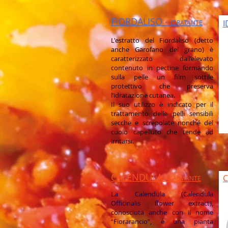
FIORDALISO -
I
IDRATANTE
L'estratto del Fiordaliso (detto
anche Garofano del grano) è
caratterizzato dall’elevato
contenuto in pectine formando
sulla pelle un film sottile
protettivo che preserva
l’idratazione cutanea.
Il suo utilizzo è indicato per il
trattamento delle pelli sensibili
secche e screpolate nonché del
cuoio capelluto che tende ad
irritarsi.
CALENDULA
- CALMANTE
La Calendula (Calendula
Officinalis flower extract),
conosciuta anche con il nome
“Fiorarancio”, è una pianta