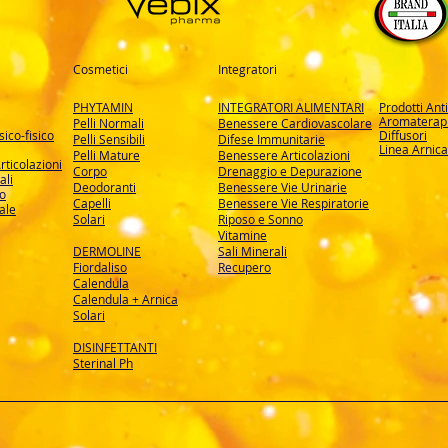
Cosmetici
Integratori
PHYTAMIN
INTEGRATORI ALIMENTARI
Prodotti Ant
Aromaterapi
Pelli Normali
Benessere Cardiovascolare
ico-fisico
Diffusori
Pelli Sensibili
Difese Immunitarie
Linea Arnica
Pelli Mature
Benessere Articolazioni
rticolazioni
Corpo
Drenaggio e Depurazione
ali
Deodoranti
Benessere Vie Urinarie
so
Capelli
Benessere Vie Respiratorie
ale
Solari
Riposo e Sonno
Vitamine
DERMOLINE
Sali Minerali
Fiordaliso
Recupero
Calendula
Calendula + Arnica
Solari
DISINFETTANTI
Sterinal Ph​