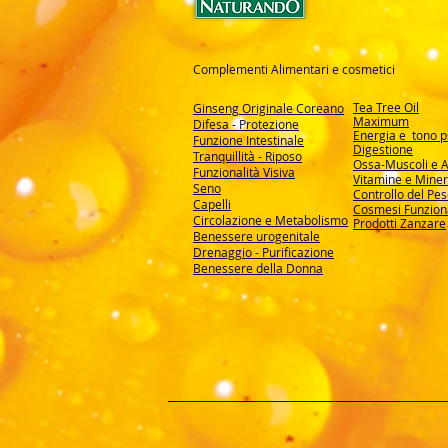
Complementi Alimentari e cosmetici
Tea Tree Oil
Ginseng Originale Coreano
Maximum
Difesa - Protezione
Energia e tono ps
Funzione Intestinale
Digestione
Tranquillità - Riposo
Ossa-Muscoli e A
Funzionalità Visiva
Vitamine e Miner
Seno
Controllo del Pe
Capelli
Cosmesi Funzion
Circolazione e Metabolismo
Prodotti Zanzare
Benessere urogenitale
Drenaggio - Purificazione
Benessere della Donna