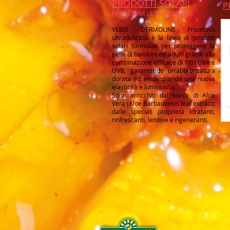
PRODOTTI SOLARI
P
PROTETTIVI ULTRASENSIBILI
VEBIX DERMOLINE Protettivo
ultradelicato è la linea di prodotti
solari formulati per proteggere la
pelle di bambini ed adulti grazie alla
combinazione efficace di filtri UVA e
UVB, garantendo un’abbronzatura
dorata ed evidenziando una nuova
elasticità e luminosità.
Sono arricchiti dal succo di Aloe
Vera (Aloe Barbadensis leaf extract)
dalle speciali proprietà idratanti,
rinfrescanti, lenitive e rigeneranti.