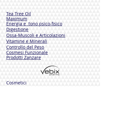
Tea Tree Oil
Maximum
Energia e tono psico-fisico
Digestione
Ossa-Muscoli e Articolazioni
Vitamine e Minerali
Controllo del Peso
Cosmesi Funzionale
Prodotti Zanzare
Cosmetici
Integratori
PHYTAMIN
Pelli Normali
Pelli Sensibili
Pelli Mature
Corpo
Deodoranti
Capelli
Solari