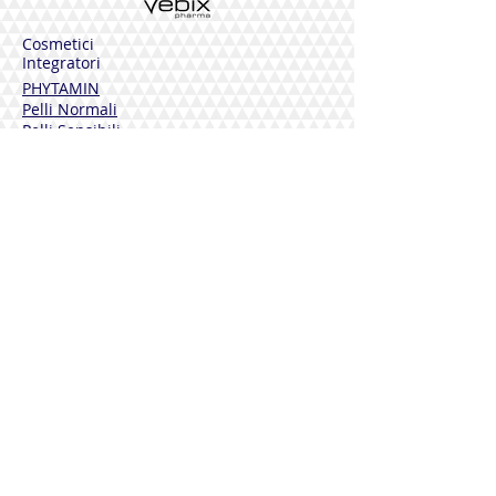
Cosmetici
Integratori
PHYTAMIN
Pelli Normali
Pelli Sensibili
Pelli Mature
Corpo
Deodoranti
Capelli
Solari
DERMOLINE
Fiordaliso
Calendula
Calendula + Arnica
Solari
DISINFETTANTI
Sterinal Ph​
INTEGRATORI ALIMENTARI
Benessere Cardiovascolare