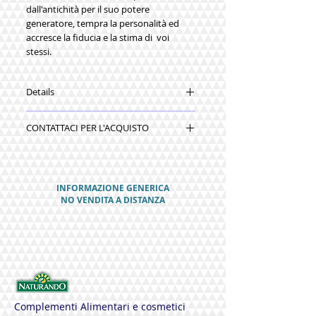
dall'antichità per il suo potere 
generatore, tempra la personalità ed 
accresce la fiducia e la stima di  voi 
stessi.
Details
Codice prodotto: BRO059-16
CONTATTACI PER L'ACQUISTO
Capacità: 10 ml
Certificazione: MSDS, COA
INFORMAZIONE GENERICA
NO VENDITA A DISTANZA
Complementi Alimentari e cosmetici