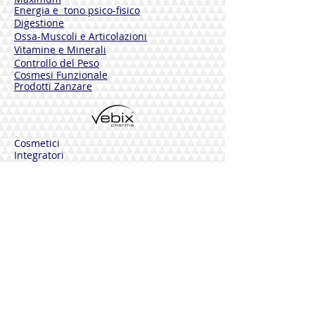
Energia e tono psico-fisico
Digestione
Ossa-Muscoli e Articolazioni
Vitamine e Minerali
Controllo del Peso
Cosmesi Funzionale
Prodotti Zanzare
Cosmetici
Integratori
PHYTAMIN
Pelli Normali
Pelli Sensibili
Pelli Mature
Corpo
Deodoranti
Capelli
Solari
DERMOLINE
Fiordaliso