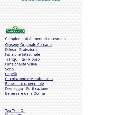
Salidroside app. 8,0 mg
Magnesio 112,5 mg 30% VNR
USO
Si consiglia l’assunzione di 1-2 capsule al
giorno
CONFEZIONE
Complementi Alimentari e cosmetici
40 capsule vegetali
Ginseng Originale Coreano
Difesa - Protezione
NOTE
Funzione Intestinale
Senza Glutine
Tranquillità - Riposo
Adatto a Vegani
Funzionalità Visiva
Seno
Prima di assumere il prodotto leggere le
Capelli
avvertenze riportate sull'astuccio
Circolazione e Metabolismo
Benessere urogenitale
Drenaggio - Purificazione
Benessere della Donna
Tea Tree Oil
Maximum