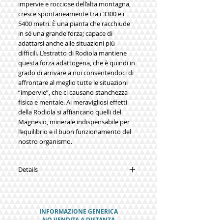
impervie e rocciose dell’alta montagna, 
cresce spontaneamente tra i 3300 e i 
5400 metri. È una pianta che racchiude 
in sé una grande forza; capace di 
adattarsi anche alle situazioni più 
difficili. L’estratto di Rodiola mantiene 
questa forza adattogena, che è quindi in 
grado di arrivare a noi consentendoci di 
affrontare al meglio tutte le situazioni 
“impervie”, che ci causano stanchezza 
fisica e mentale. Ai meravigliosi effetti 
della Rodiola si affiancano quelli del 
Magnesio, minerale indispensabile per 
l’equilibrio e il buon funzionamento del 
nostro organismo.
Details
COMPONENTI
2 capsule contengono:
Rodiola e.s. 800,0 mg
INFORMAZIONE GENERICA
Rosavine app. 24,0 mg
NO VENDITA A DISTANZA