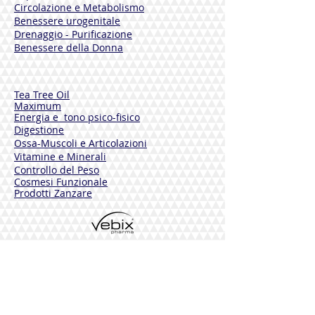
Circolazione e Metabolismo
ma ne previene la formazione
Benessere urogenitale
eliminandoli alla base e donando
Drenaggio - Purificazione
freschezza.
Benessere della Donna
50 ml
Tea Tree Oil
Maximum
Energia e tono psico-fisico
Digestione
Ossa-Muscoli e Articolazioni
Vitamine e Minerali
Controllo del Peso
Cosmesi Funzionale
Prodotti Zanzare
Cosmetici
Integratori
PHYTAMIN
Pelli Normali
Pelli Sensibili