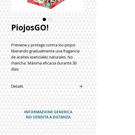
PiojosGO!
Previene y protege contra los piojos
liberando gradualmente una fragancia
de aceites esenciales naturales. No
mancha. Máxima eficacia durante 30
días.
Details
Advertencias: No utilizar en caso de
intolerancia a una de las sustancias del
producto, para evitar la sensibilización o
INFORMAZIONE GENERICA
reacciones alérgicas. Ingredientes: Aceite
NO VENDITA A DISTANZA
esencial de eucalipto, Lavanda, Geranio,
Clavo, Romero, Tejido: algodón y
spandex (fibra sintética elástica).