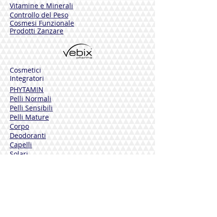
Vitamine e Minerali
Controllo del Peso
Cosmesi Funzionale
Prodotti Zanzare
Cosmetici
Integratori
PHYTAMIN
Pelli Normali
Pelli Sensibili
Pelli Mature
Corpo
Deodoranti
Capelli
Solari
DERMOLINE
Fiordaliso
Calendula
Calendula + Arnica
Solari