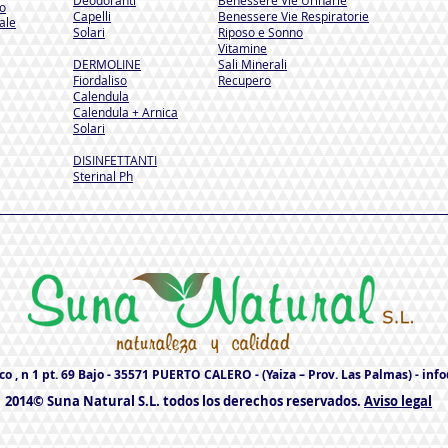
Deodoranti
Benessere Vie Urinarie
so
Capelli
Benessere Vie Respiratorie
ale
Solari
Riposo e Sonno
Vitamine
DERMOLINE
Sali Minerali
Fiordaliso
Recupero
Calendula
Calendula + Arnica
Solari
DISINFETTANTI
Sterinal Ph​
o , n 1 pt. 69 Bajo - 35571 PUERTO CALERO - (Yaiza – Prov. Las Palmas) -
inf
2014© Suna Natural S.L. todos los derechos reservados.
Aviso legal