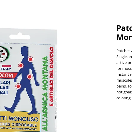
Pat
Mon
Patches 
Single an
active pr
for muscu
Instant r
muscules,
pains. To
not grea
coloring.