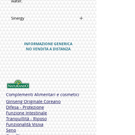
water.
Sinergy
Fish oil (extracted from Anchovy and
Sardine) titrated 35% in EPA
(Eicosapentaenoic acid) and 25% in DHA
INFORMAZIONE GENERICA
(Docosahexanoic acid), Camelina sativa
NO VENDITA A DISTANZA
seed oil titrated 30% in ALA (Alpha-
Linolenic acid).
Complementi Alimentari e cosmetici
Ginseng Originale Coreano
Difesa - Protezione
Funzione Intestinale
Tranquillità - Riposo
Funzionalità Visiva
Seno