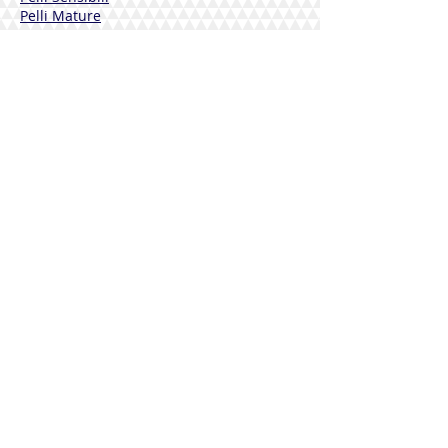
Pelli Mature
Corpo
Deodoranti
Capelli
Solari
DERMOLINE
Fiordaliso
Calendula
Calendula + Arnica
Solari
DISINFETTANTI
Sterinal Ph​
INTEGRATORI ALIMENTARI
Benessere Cardiovascolare
Difese Immunitarie
Benessere Articolazioni
Drenaggio e Depurazione
Benessere Vie Urinarie
Benessere Vie Respiratorie
Riposo e Sonno
Vitamine