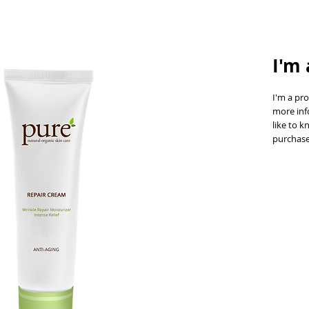
I'm 
I'm a pro
more inf
like to k
purchase