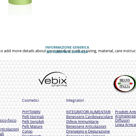
INFORMAZIONE GENERICA
 to add more details about your product such as sizing, material, care instruc
NO VENDITA A DISTANZA
Cosmetici
Integratori
PHYTAMIN
INTEGRATORI ALIMENTARI
Prodotti Ant
Aromaterapi
Pelli Normali
Benessere Cardiovascolare
ico-fisico
Diffusori
Pelli Sensibili
Difese Immunitarie
Linea Arnica
Pelli Mature
Benessere Articolazioni
rticolazioni
Corpo
Drenaggio e Depurazione
ali