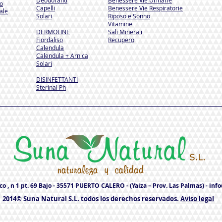
Deodoranti
Benessere Vie Urinarie
so
Capelli
Benessere Vie Respiratorie
ale
Solari
Riposo e Sonno
Vitamine
DERMOLINE
Sali Minerali
Fiordaliso
Recupero
Calendula
Calendula + Arnica
Solari
DISINFETTANTI
Sterinal Ph​
o , n 1 pt. 69 Bajo - 35571 PUERTO CALERO - (Yaiza – Prov. Las Palmas) -
inf
2014© Suna Natural S.L. todos los derechos reservados.
Aviso legal