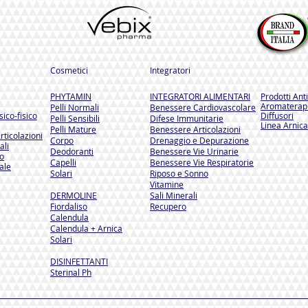
Cosmetici
Integratori
PHYTAMIN
INTEGRATORI ALIMENTARI
Prodotti Ant
Aromaterapi
Pelli Normali
Benessere Cardiovascolare
ico-fisico
Diffusori
Pelli Sensibili
Difese Immunitarie
Linea Arnica
Pelli Mature
Benessere Articolazioni
rticolazioni
Corpo
Drenaggio e Depurazione
ali
Deodoranti
Benessere Vie Urinarie
so
Capelli
Benessere Vie Respiratorie
ale
Solari
Riposo e Sonno
Vitamine
DERMOLINE
Sali Minerali
Fiordaliso
Recupero
Calendula
Calendula + Arnica
Solari
DISINFETTANTI
Sterinal Ph​