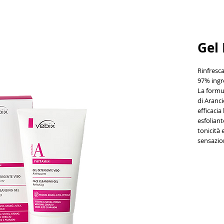
Gel
Rinfresc
97% ingre
La formu
di
Aranci
efficacia
esfoliant
tonicità
sensazion