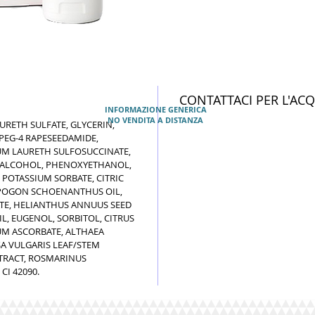
CONTATTACI PER L'AC
INFORMAZIONE GENERICA
NO VENDITA A DISTANZA
RETH SULFATE, GLYCERIN,
 PEG-4 RAPESEEDAMIDE,
UM LAURETH SULFOSUCCINATE,
L ALCOHOL, PHENOXYETHANOL,
 POTASSIUM SORBATE, CITRIC
OPOGON SCHOENANTHUS OIL,
ATE, HELIANTHUS ANNUUS SEED
L, EUGENOL, SORBITOL, CITRUS
UM ASCORBATE, ALTHAEA
SA VULGARIS LEAF/STEM
XTRACT, ROSMARINUS
CI 42090.