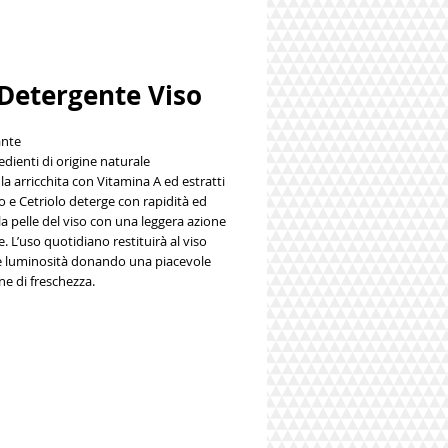
 Detergente Viso
ante
dienti di origine naturale
la arricchita con
Vitamina A
ed estratti
o e Cetriolo
deterge con rapidità ed
 la pelle del viso con una leggera azione
e. L’uso quotidiano restituirà al viso
 e luminosità donando una piacevole
e di freschezza.