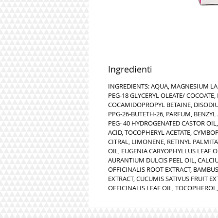
Ingredienti
INGREDIENTS:
AQUA, MAGNESIUM LAU
PEG-18 GLYCERYL OLEATE/ COCOATE,
COCAMIDOPROPYL BETAINE, DISODI
PPG-26-BUTETH-26, PARFUM, BENZY
PEG- 40 HYDROGENATED CASTOR OIL,
ACID, TOCOPHERYL ACETATE, CYMB
CITRAL, LIMONENE, RETINYL PALMIT
OIL, EUGENIA CARYOPHYLLUS LEAF OI
AURANTIUM DULCIS PEEL OIL, CALCI
OFFICINALIS ROOT EXTRACT, BAMBU
EXTRACT, CUCUMIS SATIVUS FRUIT E
OFFICINALIS LEAF OIL, TOCOPHEROL, 