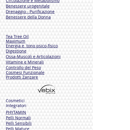
Circolazione e Metabolismo
Before taking this product, please read
Benessere urogenitale
the instructions on the box carefully.
Drenaggio - Purificazione
Benessere della Donna
Tea Tree Oil
Maximum
Energia e tono psico-fisico
Digestione
Ossa-Muscoli e Articolazioni
Vitamine e Minerali
Controllo del Peso
Cosmesi Funzionale
Prodotti Zanzare
Cosmetici
Integratori
PHYTAMIN
Pelli Normali
Pelli Sensibili
Pelli Mature