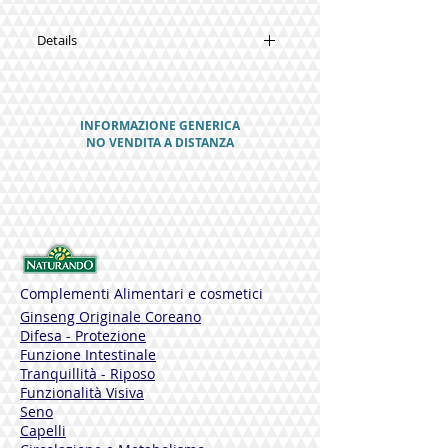
Details
Synergies:
Orange juice.
Lemon juice.
INFORMAZIONE GENERICA
Asparagus.
NO VENDITA A DISTANZA
Birch.
Burdock.
Couch Grass.
Green Tea.
Sarsaparilla.
Chicory.
Mouse-ear Hawkweed.
Horsetail.
Complementi Alimentari e cosmetici
Nettle.
Ginseng Originale Coreano
Lespedeza.
Difesa - Protezione
Funzione Intestinale
500 ml
Tranquillità - Riposo
Funzionalità Visiva
Gluten Free, Alcohol Free, Colours Free
Seno
Vegan
Capelli
Caution: Do not take while pregnant.