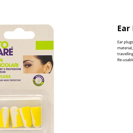
Ear 
Ear plug
material,
travellin
Re-usable