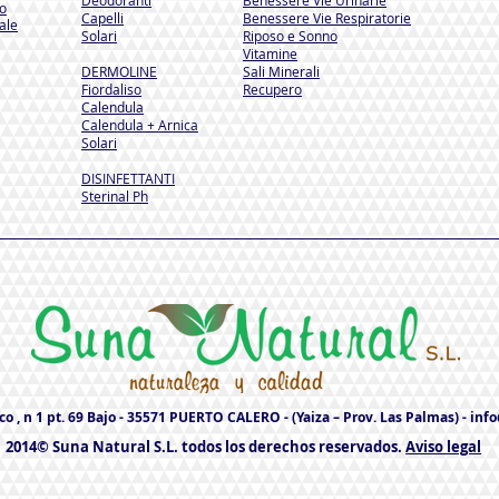
Deodoranti
Benessere Vie Urinarie
so
Capelli
Benessere Vie Respiratorie
ale
Solari
Riposo e Sonno
Vitamine
DERMOLINE
Sali Minerali
Fiordaliso
Recupero
Calendula
Calendula + Arnica
Solari
DISINFETTANTI
Sterinal Ph​
o , n 1 pt. 69 Bajo - 35571 PUERTO CALERO - (Yaiza – Prov. Las Palmas) -
inf
2014© Suna Natural S.L. todos los derechos reservados.
Aviso legal