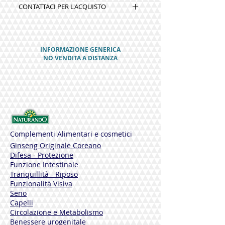
CONTATTACI PER L'ACQUISTO
liquido solo sulla parte interessata da
punture di insetti e non, quali zanzare,
formiche, api, vespe, mosche, tafani e
meduse!
Non contiene ammoniaca, ne profumi o
INFORMAZIONE GENERICA
altri preparati chimici. Non unge.
NO VENDITA A DISTANZA
Grazie alla sua formula naturale ed
innocua che dona un immediato
sollievo. Ideale per bambini piccoli.
Complementi Alimentari e cosmetici
Ginseng Originale Coreano
Difesa - Protezione
Funzione Intestinale
Tranquillità - Riposo
Funzionalità Visiva
Seno
Capelli
Circolazione e Metabolismo
Benessere urogenitale