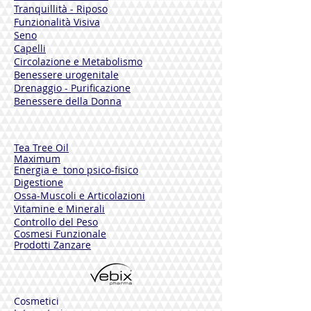
hipersensibilidad a los componentes
Tranquillità - Riposo
que se encuentran.
Funzionalità Visiva
Seno
DOLOFREN GEL es la solución natural
Capelli
para dolores musculares y articulares.
Circolazione e Metabolismo
Es un gel de fácil aplicación y se absorbe
Benessere urogenitale
rápidamente.
Drenaggio - Purificazione
De efecto refrescante y calmante.
Benessere della Donna
Tea Tree Oil
Maximum
Energia e tono psico-fisico
Digestione
Ossa-Muscoli e Articolazioni
Vitamine e Minerali
Controllo del Peso
Cosmesi Funzionale
Prodotti Zanzare
Cosmetici