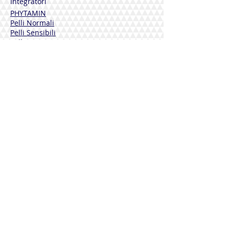
Integratori
PHYTAMIN
Pelli Normali
Pelli Sensibili
Pelli Mature
Corpo
Deodoranti
Capelli
Solari
DERMOLINE
Fiordaliso
Calendula
Calendula + Arnica
Solari
DISINFETTANTI
Sterinal Ph​
INTEGRATORI ALIMENTARI
Benessere Cardiovascolare
Difese Immunitarie
Benessere Articolazioni
Drenaggio e Depurazione