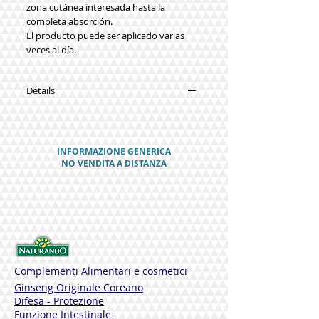
zona cutánea interesada hasta la
completa absorción.
El producto puede ser aplicado varias
veces al día.
Details
SUSTANCIA FUNCIONALES
Cada tubo contiene:
INFORMAZIONE GENERICA
•Harpagofito
NO VENDITA A DISTANZA
•Arnica
•Boswellia
•Mentol
•Gel de Aloe Vera
•Alcanfor
•Cúrcuma
•Aceite esencial de Canela
•Aceites esencial de Jengibre
Complementi Alimentari e cosmetici
Ginseng Originale Coreano
Contraindicaciones
Difesa - Protezione
No hay contraindicaciones, excepto la
Funzione Intestinale