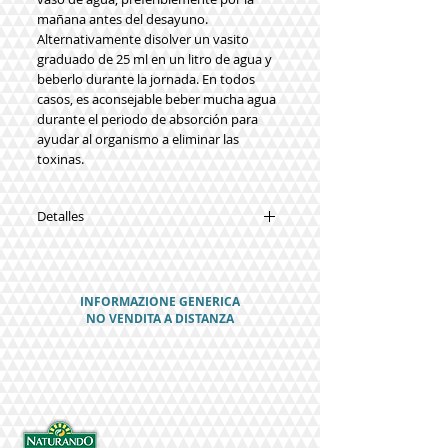
mañana antes del desayuno.
Alternativamente disolver un vasito
graduado de 25 ml en un litro de agua y
beberlo durante la jornada. En todos
casos, es aconsejable beber mucha agua
durante el periodo de absorción para
ayudar al organismo a eliminar las
toxinas.
Detalles
Synergias
Tamarindo
, Ciruela, Alcachofa, Betula,
Ortica, Bardana, Boldo, Achicoria,
INFORMAZIONE GENERICA
Combreto, Diente de León
NO VENDITA A DISTANZA
Sustancias Funcionales
Cada dosis (25 ml) contiene
• zumo de Tamarindo 1,250 g
• zumo de Ciruela 1,250 g
• Bardana e.s. 0,187 g
• Alcachofa e.s. 0,187 g
• Abedul e.s. 0,125 g