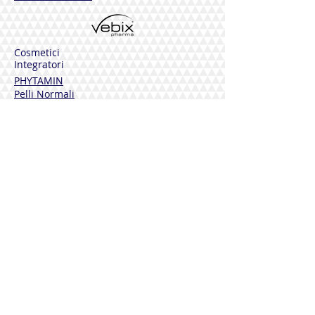
consumir durante embarazo.
Cosmetici
Integratori
PHYTAMIN
Pelli Normali
Pelli Sensibili
Pelli Mature
Corpo
Deodoranti
Capelli
Solari
DERMOLINE
Fiordaliso
Calendula
Calendula + Arnica
Solari
DISINFETTANTI
Sterinal Ph​
INTEGRATORI ALIMENTARI