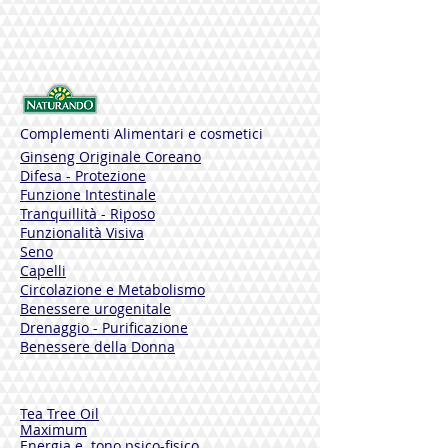
150 ml
Gluten Free
Before taking this product, please read
the instructions on the box carefully.
Complementi Alimentari e cosmetici
Ginseng Originale Coreano
Difesa - Protezione
Funzione Intestinale
Tranquillità - Riposo
Funzionalità Visiva
Seno
Capelli
Circolazione e Metabolismo
Benessere urogenitale
Drenaggio - Purificazione
Benessere della Donna
Tea Tree Oil
Maximum
Energia e tono psico-fisico