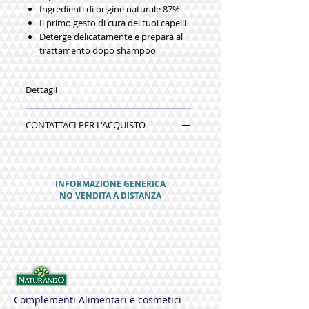
Ingredienti di origine naturale 87%
Il primo gesto di cura dei tuoi capelli
Deterge delicatamente e prepara al
trattamento dopo shampoo
Dettagli
400 ML
CONTATTACI PER L'ACQUISTO
Ingredients: Aqua, Magnesium
coceth sulfate, Coca-midopropyl
betaine, Glycol stearate, MIPA-
Sulfate, Sodium cocoyl hydrolized
wheat protein, Disodium cocoyl
INFORMAZIONE GENERICA
glutamate, Hydrolized soy protein,
NO VENDITA A DISTANZA
Glycerin, Linum usitatissimum seed
extract, Punica granatum extract,
Polyquaternium-7, Phenyl
trimethicone, Parfum, Lactic acid,
Benzyl alcohol, Sodium benzoate,
Potassium sorbate,
Phenoxyethanol,
Methylisothiazolinone,
Complementi Alimentari e cosmetici