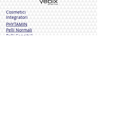
Cosmetici
Integratori
PHYTAMIN
Pelli Normali
Pelli Sensibili
Pelli Mature
Corpo
Deodoranti
Capelli
Solari
DERMOLINE
Fiordaliso
Calendula
Calendula + Arnica
Solari
DISINFETTANTI
Sterinal Ph​
INTEGRATORI ALIMENTARI
Benessere Cardiovascolare