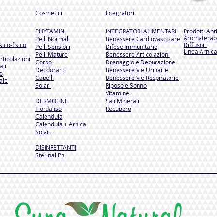
Cosmetici
Integratori
PHYTAMIN
INTEGRATORI ALIMENTARI
Prodotti Ant
Aromaterapi
Pelli Normali
Benessere Cardiovascolare
ico-fisico
Diffusori
Pelli Sensibili
Difese Immunitarie
Linea Arnica
Pelli Mature
Benessere Articolazioni
rticolazioni
Corpo
Drenaggio e Depurazione
ali
Deodoranti
Benessere Vie Urinarie
so
Capelli
Benessere Vie Respiratorie
ale
Solari
Riposo e Sonno
Vitamine
DERMOLINE
Sali Minerali
Fiordaliso
Recupero
Calendula
Calendula + Arnica
Solari
DISINFETTANTI
Sterinal Ph​