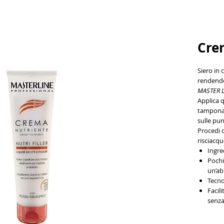
Crem
Siero in 
rendendol
MASTER L
Applica q
tamponat
sulle pun
Procedi c
risciacqu
Ingre
Pochi
un’ab
Tecno
Facil
senza