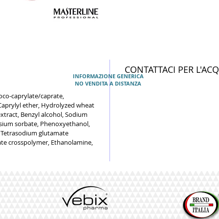
CONTATTACI PER L'AC
INFORMAZIONE GENERICA
NO VENDITA A DISTANZA
Coco-caprylate/caprate,
aprylyl ether, Hydrolyzed wheat
extract, Benzyl alcohol, Sodium
sium sorbate, Phenoxyethanol,
d, Tetrasodium glutamate
late crosspolymer, Ethanolamine,