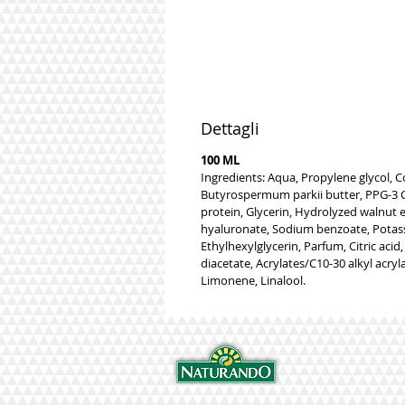
Dettagli
100 ML
Ingredients: Aqua, Propylene glycol, 
Butyrospermum parkii butter, PPG-3 C
protein, Glycerin, Hydrolyzed walnut 
hyaluronate, Sodium benzoate, Potas
Ethylhexylglycerin, Parfum, Citric aci
diacetate, Acrylates/C10-30 alkyl acry
Limonene, Linalool.