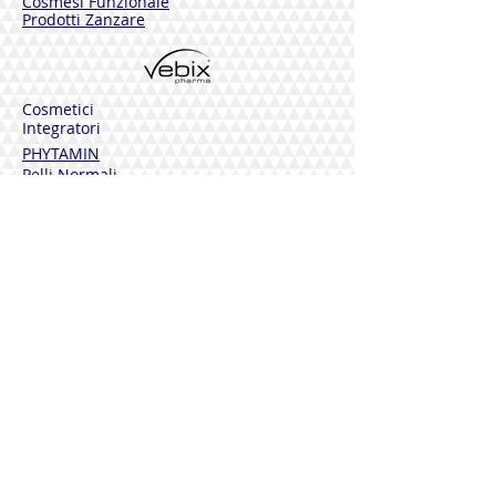
Cosmesi Funzionale
Prodotti Zanzare
Cosmetici
Integratori
PHYTAMIN
Pelli Normali
Pelli Sensibili
Pelli Mature
Corpo
Deodoranti
Capelli
Solari
DERMOLINE
Fiordaliso
Calendula
Calendula + Arnica
Solari
DISINFETTANTI
Sterinal Ph​