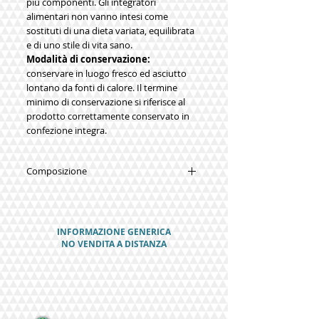
più componenti. Gli integratori
alimentari non vanno intesi come
sostituti di una dieta variata, equilibrata
e di uno stile di vita sano.
Modalità di conservazione:
conservare in luogo fresco ed asciutto
lontano da fonti di calore. Il termine
minimo di conservazione si riferisce al
prodotto correttamente conservato in
confezione integra.
Composizione
AGENTI DI CARICA: CELLULOSA
MICROCRISTALLINA, CALCIO FOSFATO
BIBASICO, D-MANNOSIO, UVA URSINA
INFORMAZIONE GENERICA
FOGLIE ESTRATTO SECCO TITOLATO 20%
NO VENDITA A DISTANZA
IN ARBUTINA (ARCTOSTAPHYLOS UVA-
URSI L. SPRENG.), ANTIAGGLOMERANTE:
SALI DI MAGNESIO DEGLI ACIDI GRASSI,
BETULLA FOGLIE ESTRATTO SECCO
TITOLATO AL 2.5% IN IPEROSIDE
(BETULA PENDULA ROTH.), POMPELMO