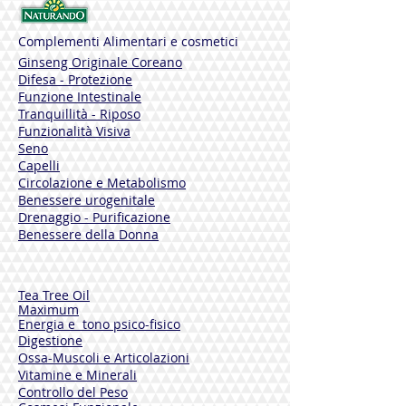
SEMI ESTRATTO SECCO TITOLATO AL
10% IN BIOFLAVONOIDI (CITRUS
Complementi Alimentari e cosmetici
PARADISI M.), ANTIAGGLOMERANTE
Ginseng Originale Coreano
SILICIO BIOSSIDO, AGENTI DI
Difesa - Protezione
RIVESTIMENTO: IDROSSIPROPILMETIL
Funzione Intestinale
CELLULOSA, CELLULOSA
Tranquillità - Riposo
MICROCRISTALLINA, ACIDO STEARICO,
Funzionalità Visiva
TITANIO BIOSSIDO (E171).
Seno
Contenuto medio Dose giornaliera (2
Capelli
compresse)
Circolazione e Metabolismo
D-Mannosio 240 mg
Benessere urogenitale
Uva Ursina e.s. 200 mg
Drenaggio - Purificazione
Tit. Al 20% in Arbutina 40 mg
Benessere della Donna
Betulla e.s. 100 mg
Tit. Al 2,5% in iperoside 2,5 mg
Pompelmo e.s. 30 mg
Tit. Al 10% in Flavonoidi 3 mg
Tea Tree Oil
Maximum
Senza Lattosio. Senza Glutine.
Energia e tono psico-fisico
Formato: 40 capsule da 1,2g
Digestione
Codice: 8021235026346
Ossa-Muscoli e Articolazioni
Vitamine e Minerali
Controllo del Peso