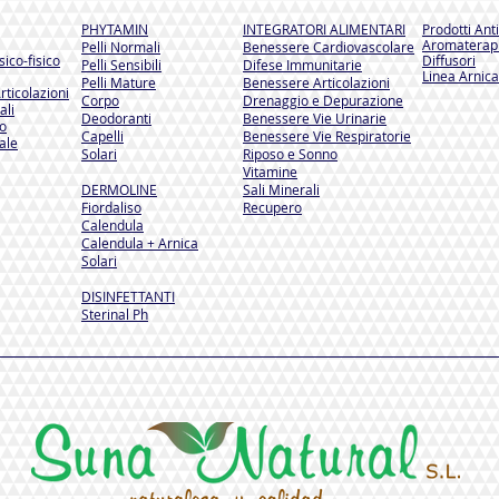
PHYTAMIN
INTEGRATORI ALIMENTARI
Prodotti Ant
Aromaterapi
Pelli Normali
Benessere Cardiovascolare
ico-fisico
Diffusori
Pelli Sensibili
Difese Immunitarie
Linea Arnica
Pelli Mature
Benessere Articolazioni
rticolazioni
Corpo
Drenaggio e Depurazione
ali
Deodoranti
Benessere Vie Urinarie
so
Capelli
Benessere Vie Respiratorie
ale
Solari
Riposo e Sonno
Vitamine
DERMOLINE
Sali Minerali
Fiordaliso
Recupero
Calendula
Calendula + Arnica
Solari
DISINFETTANTI
Sterinal Ph​