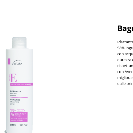
Bag
Idratante
98% ingre
con
acqu
durezza e
rispettan
con
Aven
migliorare
dalle pri