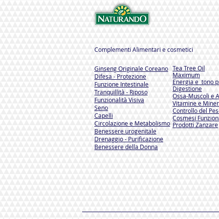
Complementi Alimentari e cosmetici
Tea Tree Oil
Ginseng Originale Coreano
Maximum
Difesa - Protezione
Energia e tono ps
Funzione Intestinale
Digestione
Tranquillità - Riposo
Ossa-Muscoli e A
Funzionalità Visiva
Vitamine e Miner
Seno
Controllo del Pe
Capelli
Cosmesi Funzion
Circolazione e Metabolismo
Prodotti Zanzare
Benessere urogenitale
Drenaggio - Purificazione
Benessere della Donna