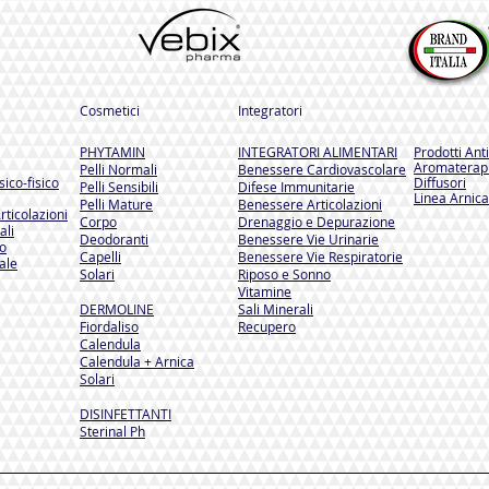
Cosmetici
Integratori
PHYTAMIN
INTEGRATORI ALIMENTARI
Prodotti Ant
Aromaterapi
Pelli Normali
Benessere Cardiovascolare
ico-fisico
Diffusori
Pelli Sensibili
Difese Immunitarie
Linea Arnica
Pelli Mature
Benessere Articolazioni
rticolazioni
Corpo
Drenaggio e Depurazione
ali
Deodoranti
Benessere Vie Urinarie
so
Capelli
Benessere Vie Respiratorie
ale
Solari
Riposo e Sonno
Vitamine
DERMOLINE
Sali Minerali
Fiordaliso
Recupero
Calendula
Calendula + Arnica
Solari
DISINFETTANTI
Sterinal Ph​