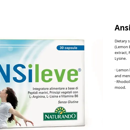
Ans
Dietary 
(Lemon B
extract, 
Lysine.
· Lemon b
and ment
· Rhodio
mood.