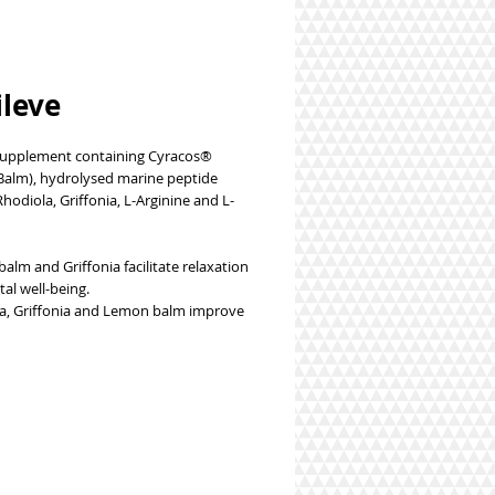
ileve
supplement containing Cyracos®
alm), hydrolysed marine peptide
Rhodiola, Griffonia, L-Arginine and L-
alm and Griffonia facilitate relaxation
al well-being.
la, Griffonia and Lemon balm improve