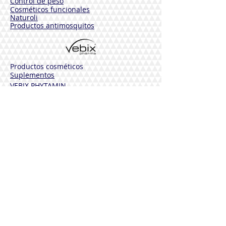
Control de peso
Cosméticos funcionales
Naturoli
Productos antimosquitos
Productos cosméticos
Suplementos
VEBIX PHYTAMIN
Pieles normales
Pieles sensibles
Pieles maduras
Cuerpo
Desodorantes
Cabello
Solares
VEBIX DERMOLINE
Hidratante Aciano
Calmante Caléndula
Funcional Caléndula y Arnica
Solares
DESINFESTANCTES
Sterinales