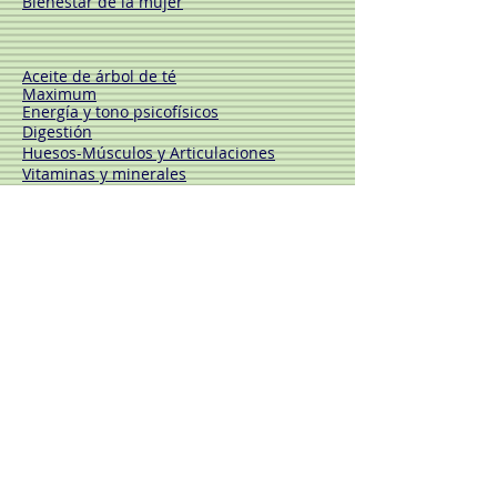
Bienestar de la mujer
Aceite de árbol de té
Maximum
Energía y tono psicofísicos
Digestión
Huesos-Músculos y
Articulaciones
Vitaminas y minerales
Control de peso
Cosméticos funcionales
Naturoli
Productos antimosquitos
Productos cosméticos
Suplementos
VEBIX PHYTAMIN
Pieles normales
Pieles sensibles
Pieles maduras
Cuerpo
Desodorantes
Cabello