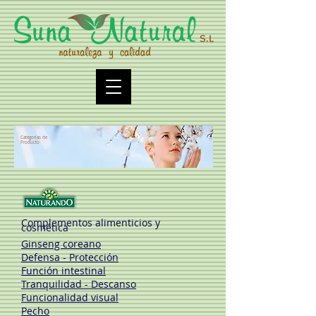
Categorías de
Producto
Complementos alimenticios y
cosmética
Ginseng coreano
Defensa - Protección
Función intestinal
Tranquilidad - Descanso
Funcionalidad visual
Pecho