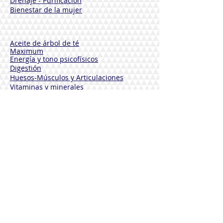
Drenaje - Purificación
Bienestar de la mujer
Aceite de árbol de té
Maximum
Energía y tono psicofísicos
Digestión
Huesos-Músculos y
Articulaciones
Vitaminas y minerales
Control de peso
Cosméticos funcionales
Naturoli
Productos antimosquitos
Productos cosméticos
Suplementos
VEBIX PHYTAMIN
Pieles normales
Pieles sensibles
Pieles maduras
Cuerpo
Desodorantes