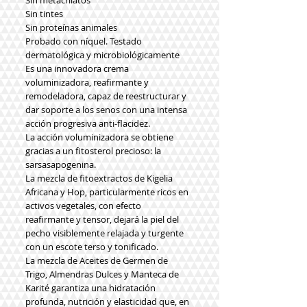
Sin metacrilatos
Sin tintes
Sin proteínas animales
Probado con níquel. Testado
dermatológica y microbiológicamente
Es una innovadora crema
voluminizadora, reafirmante y
remodeladora, capaz de reestructurar y
dar soporte a los senos con una intensa
acción progresiva anti-flacidez.
La acción voluminizadora se obtiene
gracias a un fitosterol precioso: la
sarsasapogenina.
La mezcla de fitoextractos de Kigelia
Africana y Hop, particularmente ricos en
activos vegetales, con efecto
reafirmante y tensor, dejará la piel del
pecho visiblemente relajada y turgente
con un escote terso y tonificado.
La mezcla de Aceites de Germen de
Trigo, Almendras Dulces y Manteca de
Karité garantiza una hidratación
profunda, nutrición y elasticidad que, en