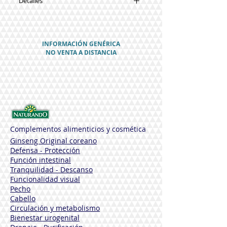
Detalles
Sinergias:
Fitosterol voluminizador
(Sarsasapogenin)
INFORMACIÓN GENÉRICA
Kingelia africana
NO VENTA A DISTANCIA
Salto
Aceite de germen de trigo
Aceite de almendras dulces
Manteca de karité
Elastina vegetal
Ácido hialurónico
Vitamina e
Complementos alimenticios y cosmética
125 ml
Ginseng Original coreano
Defensa - Protección
Función intestinal
Tranquilidad - Descanso
Funcionalidad visual
Pecho
Cabello
Circulación y metabolismo
Bienestar urogenital