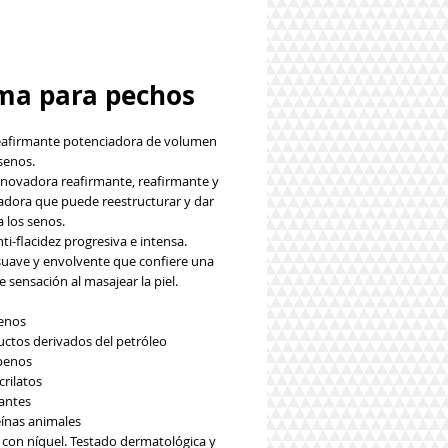
ma para pechos
afirmante potenciadora de volumen
senos.
novadora reafirmante, reafirmante y
dora que puede reestructurar y dar
 los senos.
ti-flacidez progresiva e intensa.
suave y envolvente que confiere una
 sensación al masajear la piel.
genos
uctos derivados del petróleo
benos
rilatos
rantes
eínas animales
con níquel. Testado dermatológica y