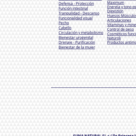
Maximum
Defensa - Protección
Energía y tono ps
Función intestinal
Digestión
Tranquilidad - Descanso
Huesos-Músculo
Funcionalidad visual
Articulaciones
Pecho
Vitaminas y mine
Cabello
Control de peso
Circulación y metabolismo
Cosméticos func
Bienestar urogenital
Naturoli
Drenaje - Purificación
Productos antim
Bienestar de la mujer
SUNA NATURAL SL c / lle Princesa Ic