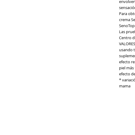
envolven
sensación
Para obte
crema Se
SenoTop: 
Las prue
Centro d
VALORES
usando t
supleme
efecto r
piel más 
efecto d
* variaci
mama