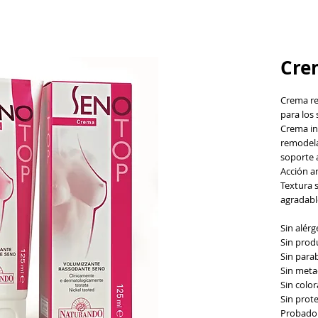
Cre
Crema re
para los 
Crema in
remodela
soporte a
Acción an
Textura 
agradable
Sin alér
Sin prod
Sin para
Sin metac
Sin colo
Sin prot
Probado 