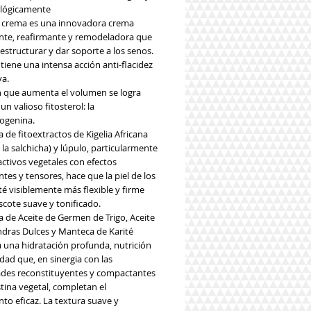
lógicamente
crema es una innovadora crema
nte, reafirmante y remodeladora que
estructurar y dar soporte a los senos.
iene una intensa acción anti-flacidez
va.
n que aumenta el volumen se logra
 un valioso fitosterol: la
ogenina.
 de fitoextractos de Kigelia Africana
 la salchicha) y lúpulo, particularmente
activos vegetales con efectos
tes y tensores, hace que la piel de los
é visiblemente más flexible y firme
scote suave y tonificado.
a de Aceite de Germen de Trigo, Aceite
dras Dulces y Manteca de Karité
a una hidratación profunda, nutrición
lidad que, en sinergia con las
des reconstituyentes y compactantes
stina vegetal, completan el
to eficaz. La textura suave y