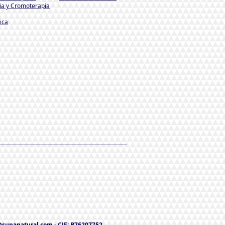
a y Cromoterapia
ica
@sunanatural.com
- CIF: B76207752