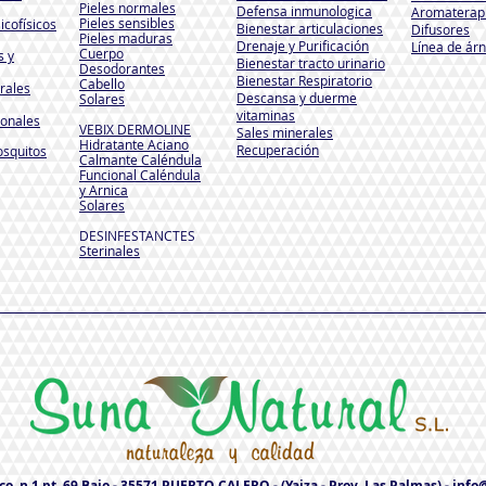
Pieles normales
Defensa inmunologica
Aromaterapi
Pieles sensibles
icofísicos
Bienestar articulaciones
Difusores
Pieles maduras
Drenaje y Purificación
Línea de árn
Cuerpo
s y
Bienestar tracto urinario
Desodorantes
Bienestar Respiratorio
Cabello
rales
Descansa y duerme
Solares
vitaminas
ionales
VEBIX DERMOLINE
Sales minerales
Hidratante Aciano
Recuperación
osquitos
Calmante Caléndula
Funcional Caléndula
y Arnica
Solares
DESINFESTANCTES
Sterinales
o, n 1 pt. 69 Bajo - 35571 PUERTO CALERO - (Yaiza - Prov. Las Palmas) -
info