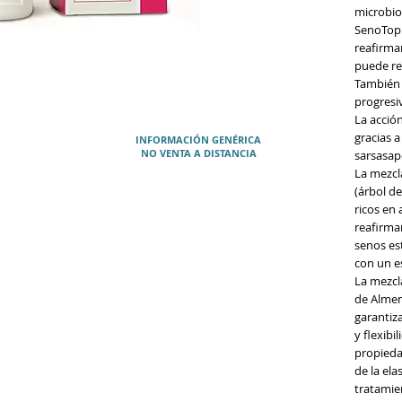
microbio
SenoTop 
reafirma
puede re
También t
progresi
La acció
gracias a
INFORMACIÓN GENÉRICA
NO VENTA A DISTANCIA
sarsasap
La mezcla
(árbol de
ricos en 
reafirman
senos est
con un e
La mezcl
de Almen
garantiz
y flexibi
propieda
de la ela
tratamien