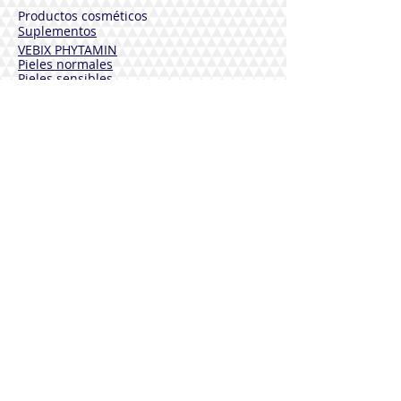
Productos cosméticos
Suplementos
VEBIX PHYTAMIN
Pieles normales
Pieles sensibles
Pieles maduras
Cuerpo
Desodorantes
Cabello
Solares
VEBIX DERMOLINE
Hidratante Aciano
Calmante Caléndula
Funcional Caléndula y Arnica
Solares
DESINFESTANCTES
Sterinales
Bienestar cardiovascular
Defensa inmunologica
Bienestar articulaciones
Drenaje y Purificación
Bienestar tracto urinario