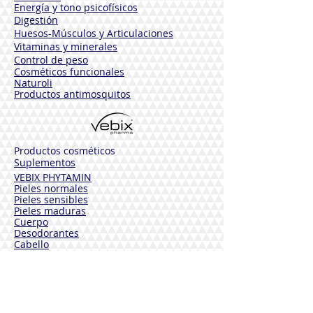
Energía y tono psicofísicos
Digestión
Huesos-Músculos y
Articulaciones
Vitaminas y minerales
Control de peso
Cosméticos funcionales
Naturoli
Productos antimosquitos
Productos cosméticos
Suplementos
VEBIX PHYTAMIN
Pieles normales
Pieles sensibles
Pieles maduras
Cuerpo
Desodorantes
Cabello
Solares
VEBIX DERMOLINE
Hidratante Aciano
Calmante Caléndula
Funcional Caléndula y Arnica