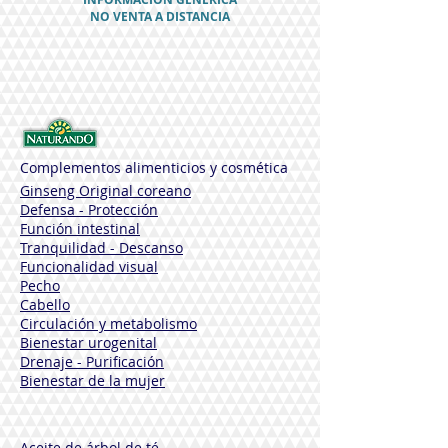
LAURETHSULFOSUCCINATE, estireno /
NO VENTA A DISTANCIA
acrilatos,
COCAMIDOPROPYLAMINEOXIDE, ácido
cítrico, METILCLOROISOTIAZOLINONA,
METHYLISOTHIAZOLINONE.PARFUM
(FRAGANCIA), linalol, limoneno,
citronelol, cumarina. * Procedentes de la
agricultura Biológico.
Complementos alimenticios y cosmética
Ginseng Original coreano
Defensa - Protección
Función intestinal
Tranquilidad - Descanso
Funcionalidad visual
Pecho
Cabello
Circulación y metabolismo
Bienestar urogenital
Drenaje - Purificación
Bienestar de la mujer
Aceite de árbol de té