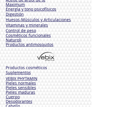
Maximum
Energía y tono psicofísicos
Digestión
Huesos-Músculos y
Articulaciones
Vitaminas y minerales
Control de peso
Cosméticos funcionales
Naturoli
Productos antimosquitos
Productos cosméticos
Suplementos
VEBIX PHYTAMIN
Pieles normales
Pieles sensibles
Pieles maduras
Cuerpo
Desodorantes
Cabello
Solares
VEBIX DERMOLINE
Hidratante Aciano