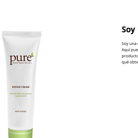
Soy
Soy una 
Aquí pue
producto
qué obti