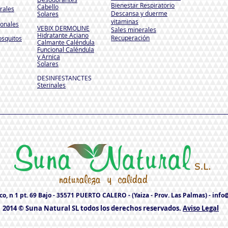
Bienestar Respiratorio
Cabello
rales
Descansa y duerme
Solares
vitaminas
ionales
VEBIX DERMOLINE
Sales minerales
Hidratante Aciano
Recuperación
osquitos
Calmante Caléndula
Funcional Caléndula
y Arnica
Solares
DESINFESTANCTES
Sterinales
o, n 1 pt. 69 Bajo - 35571 PUERTO CALERO - (Yaiza - Prov. Las Palmas) -
info
2014 © Suna Natural SL todos los derechos reservados.
Aviso Legal