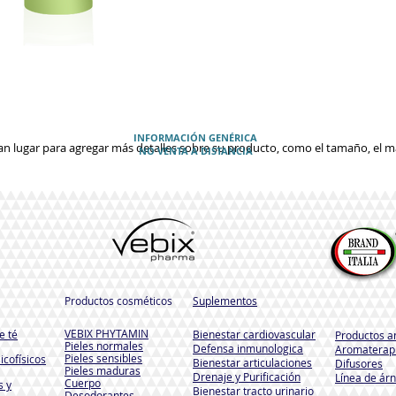
INFORMACIÓN GENÉRICA
an lugar para agregar más detalles sobre su producto, como el tamaño, el mat
NO VENTA A DISTANCIA
Productos cosméticos
Suplementos
VEBIX PHYTAMIN
e té
Bienestar cardiovascular
Productos a
Pieles normales
Defensa inmunologica
Aromaterapi
Pieles sensibles
icofísicos
Bienestar articulaciones
Difusores
Pieles maduras
Drenaje y Purificación
Línea de árn
Cuerpo
s y
Bienestar tracto urinario
Desodorantes