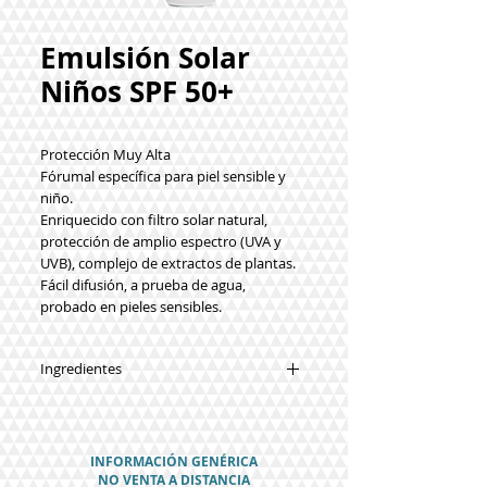
Emulsión Solar
Niños SPF 50+
Protección Muy Alta
Fórumal específica para piel sensible y
niño.
Enriquecido con filtro solar natural,
protección de amplio espectro (UVA y
UVB), complejo de extractos de plantas.
Fácil difusión, a prueba de agua,
probado en pieles sensibles.
Ingredientes
AQUA, homosalato, de etilhexilo
METHOXYCINNATE, dietilamino
hidroxibenzoil hexil benzoato,
INFORMACIÓN GENÉRICA
octocrileno, ETHYLHEXYL salicilato,
NO VENTA A DISTANCIA