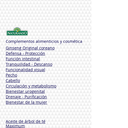
glicerina, alcohol cetearílico, poligliceril-2
dipolihidroxiestearato, lauril glucósido,
betaína, SATIVA STARCH, SODIO
cetearílico SULFATO, dímero
hidrogenado de dilinoleil / carbonato de
dimetilo Copolímero, fenoxietanol,
PARFUM , Goma xantana,
ACRILIDIMETILTAURATO DE AMONIO /
Complementos alimenticios y cosmética
VP COPOLIMERO, ACETATO DE
Ginseng Original coreano
TOCOFERILO, DESHIDROACETATO DE
Defensa - Protección
SODIO, ÁCIDO BENZOICO, Fitato de
Función intestinal
sodio, Pongamia GLABRA SEMILLA
Tranquilidad - Descanso
ACEITE *, Lino-HISPANACÉCIDO, ACEITE
Funcionalidad visual
DE SEMILLA DE LINOCERILICA, ACEITE
Pecho
DE SEMILLAS DE ACETIDICO DE
Cabello
LONAGO, Ácido etílico de ácido cítrico ,
Circulación y metabolismo
ÁCIDO LINOLÉNICO. * de Agricultura
Bienestar urogenital
Ecológica.
Drenaje - Purificación
Bienestar de la mujer
Aceite de árbol de té
Maximum