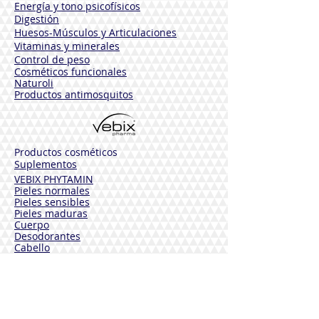
Energía y tono psicofísicos
Digestión
Huesos-Músculos y
Articulaciones
Vitaminas y minerales
Control de peso
Cosméticos funcionales
Naturoli
Productos antimosquitos
Productos cosméticos
Suplementos
VEBIX PHYTAMIN
Pieles normales
Pieles sensibles
Pieles maduras
Cuerpo
Desodorantes
Cabello
Solares
VEBIX DERMOLINE
Hidratante Aciano
Calmante Caléndula
Funcional Caléndula y Arnica