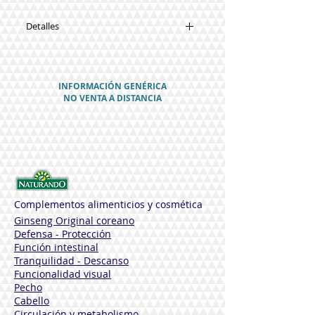
Detalles
COMPONENTES
Equinácea
Astrágalo
INFORMACIÓN GENÉRICA
Papaya
NO VENTA A DISTANCIA
Zinc
Probióticos
PRESENTACIÓN 30 comprimidos
SIN GLUTEN
Antes de tomar el producto, lea las
advertencias en la caja.
Complementos alimenticios y cosmética
Ginseng Original coreano
Defensa - Protección
Función intestinal
Tranquilidad - Descanso
Funcionalidad visual
Pecho
Cabello
Circulación y metabolismo