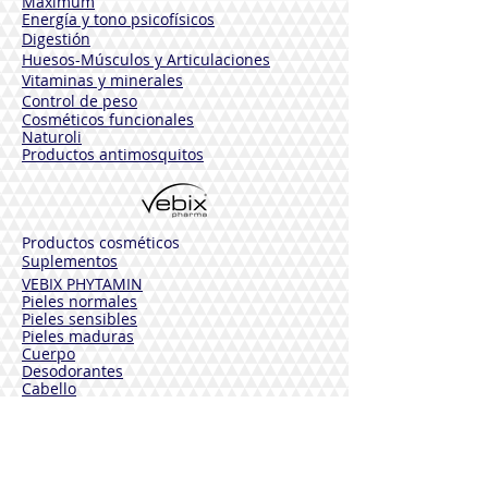
Maximum
Energía y tono psicofísicos
Digestión
Huesos-Músculos y
Articulaciones
Vitaminas y minerales
Control de peso
Cosméticos funcionales
Naturoli
Productos antimosquitos
Productos cosméticos
Suplementos
VEBIX PHYTAMIN
Pieles normales
Pieles sensibles
Pieles maduras
Cuerpo
Desodorantes
Cabello
Solares
VEBIX DERMOLINE
Hidratante Aciano
Calmante Caléndula