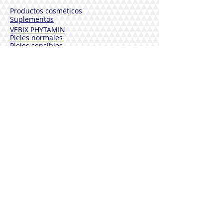
Productos cosméticos
Suplementos
VEBIX PHYTAMIN
Pieles normales
Pieles sensibles
Pieles maduras
Cuerpo
Desodorantes
Cabello
Solares
VEBIX DERMOLINE
Hidratante Aciano
Calmante Caléndula
Funcional Caléndula y Arnica
Solares
DESINFESTANCTES
Sterinales
Bienestar cardiovascular
Defensa inmunologica
Bienestar articulaciones
Drenaje y Purificación
Bienestar tracto urinario