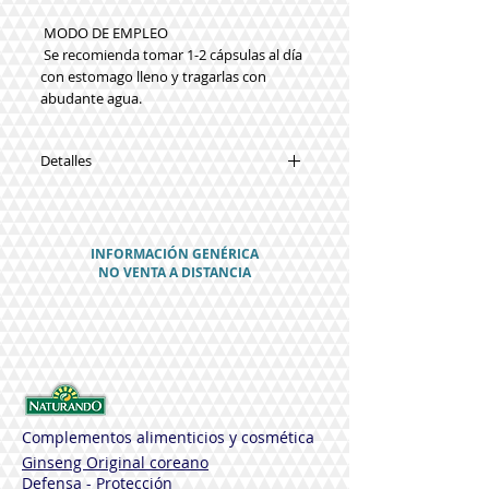
 MODO DE EMPLEO
 Se recomienda tomar 1-2 cápsulas al día 
con estomago lleno y tragarlas con 
abudante agua.
Detalles
SUSTANCIAS FUNCIONALES
Cada cápsula contiene
• Macerado aceitoso de Ajo 100 mg
INFORMACIÓN GENÉRICA
• Macerado aceitoso de Espino 200 mg
NO VENTA A DISTANCIA
• Aceitoso Macerado de Olivo 200 mg
OTROS INGREDIENTES: gelatina
alimenticia, glicerol.
CONTRAINDICACIONES
No hay contraindicaciones, excepto la
hipersensibilidad a los componentes
Complementos alimenticios y cosmética
que se encuentran.
Ginseng Original coreano
Defensa - Protección