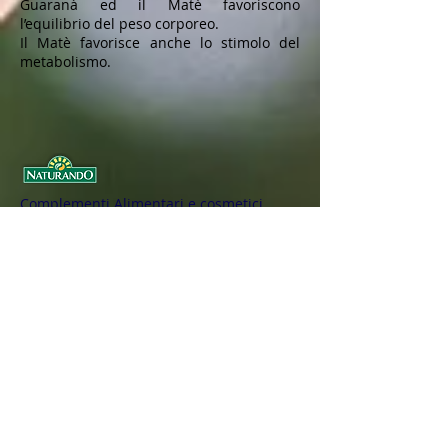
Guaranà ed il Matè favoriscono
l’equilibrio del peso corporeo.
Il Matè favorisce anche lo stimolo del
metabolismo.
Complementi Alimentari e cosmetici
Ginseng Originale Coreano
Difesa - Protezione
Funzione Intestinale
Tranquillità - Riposo
Funzionalità Visiva
Seno
Capelli
Circolazione e Metabolismo
Benessere urogenitale
Drenaggio - Purificazione
Benessere della Donna