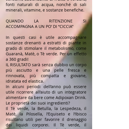
fonti naturali di acqua, nonché di sali
minerali, vitamine, e sostanze benefiche.
QUANDO LA RITENZIONE SI
ACCOMPAGNA A UN PO’ DI “CICCIA”
In questi casi è utile accompagnare
sostanze drenanti a estratti di piante in
grado di stimolare il metabolismo, come
Guaranà, Matè, o Tè verde. Per un effetto
a 360 gradi!
IL RISULTATO sarà senza dubbio un corpo
più asciutto e una pelle fresca e
rinnovata, più compatta e giovane,
idratata ed elastica.
In alcuni periodi dell’anno può essere
utile ricorrere all’aiuto di un integratore
alimentare da bere come Adipoxan Drink.
Le proprietà dei suoi ingredienti?
Il Tè verde, la Betulla, la Lespedeza, il
Matè, la Pilosella, l’Equiseto e l’Ibisco
risultano utili per favorire il drenaggio
dei liquidi corporei. Il Tè verde, il