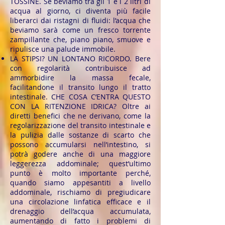
TOSSINE. Se beviamo tra gli 1 e i 2 litri di
acqua al giorno, ci diventa più facile
liberarci dai ristagni di fluidi: l’acqua che
beviamo sarà come un fresco torrente
zampillante che, piano piano, smuove e
ripulisce una palude immobile.
LA STIPSI? UN LONTANO RICORDO. Bere
con regolarità contribuisce ad
ammorbidire la massa fecale,
facilitandone il transito lungo il tratto
intestinale. CHE COSA C’ENTRA QUESTO
CON LA RITENZIONE IDRICA? Oltre ai
diretti benefici che ne derivano, come la
regolarizzazione del transito intestinale e
la pulizia dalle sostanze di scarto che
possono accumularsi nell’intestino, si
potrà godere anche di una maggiore
leggerezza addominale; quest’ultimo
punto è molto importante perché,
quando siamo appesantiti a livello
addominale, rischiamo di pregiudicare
una circolazione linfatica efficace e il
drenaggio dell’acqua accumulata,
aumentando di fatto i problemi di