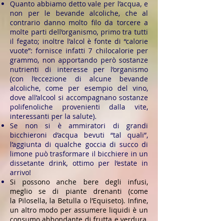
Quanto abbiamo detto vale per l’acqua, e
non per le bevande alcoliche, che al
contrario danno molto filo da torcere a
molte parti dell’organismo, primo tra tutti
il fegato; inoltre l’alcol è fonte di “calorie
vuote”: fornisce infatti 7 chilocalorie per
grammo, non apportando però sostanze
nutrienti di interesse per l’organismo
(con l’eccezione di alcune bevande
alcoliche, come per esempio del vino,
dove all’alcool si accompagnano sostanze
polifenoliche provenienti dalla vite,
interessanti per la salute).
Se non si è ammiratori di grandi
bicchieroni d’acqua bevuti “tal quali”,
l’aggiunta di qualche goccia di succo di
limone può trasformare il bicchiere in un
dissetante drink, ottimo per l’estate in
arrivo!
Si possono anche bere degli infusi,
meglio se di piante drenanti (come
la Pilosella, la Betulla o l’Equiseto). Infine,
un altro modo per assumere liquidi è un
consumo abbondante di frutta e verdura,