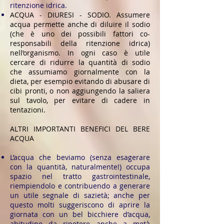
ritenzione idrica.
ACQUA - DIURESI - SODIO. Assumere
acqua permette anche di diluire il sodio
(che è uno dei possibili fattori co-
responsabili della ritenzione idrica)
nell’organismo. In ogni caso è utile
cercare di ridurre la quantità di sodio
che assumiamo giornalmente con la
dieta, per esempio evitando di abusare di
cibi pronti, o non aggiungendo la saliera
sul tavolo, per evitare di cadere in
tentazioni.
ALTRI IMPORTANTI BENEFICI DEL BERE
ACQUA
L’acqua che beviamo (senza esagerare
con la quantità, naturalmente!) occupa
spazio nel tratto gastrointestinale,
riempiendolo e contribuendo a generare
un utile segnale di sazietà; anche per
questo molti suggeriscono di aprire la
giornata con un bel bicchiere d’acqua,
abitudine da ripetere anche a metà