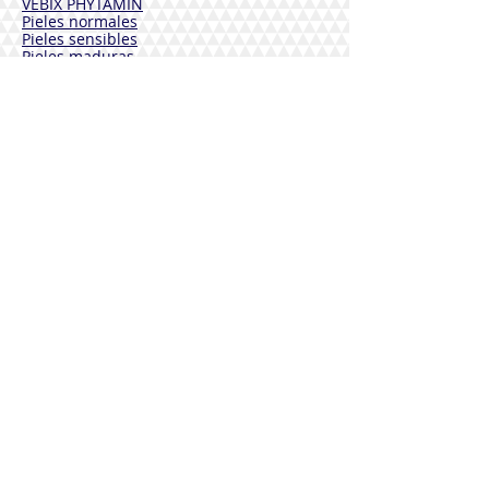
VEBIX PHYTAMIN
Pieles normales
Pieles sensibles
Pieles maduras
Cuerpo
Desodorantes
Cabello
Solares
VEBIX DERMOLINE
Hidratante Aciano
Calmante Caléndula
Funcional Caléndula y Arnica
Solares
DESINFESTANCTES
Sterinales
Bienestar cardiovascular
Defensa inmunologica
Bienestar articulaciones
Drenaje y Purificación
Bienestar tracto urinario
Bienestar Respiratorio
Descansa y duerme
vitaminas