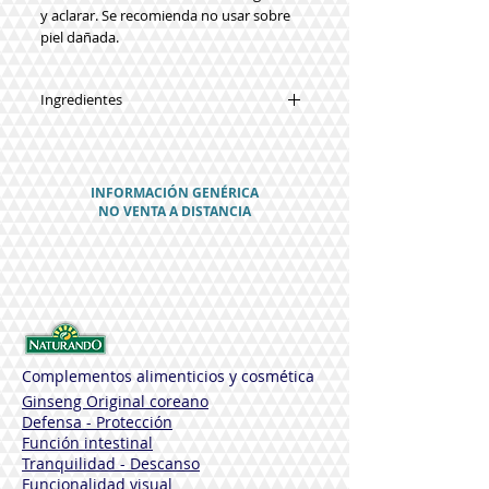
y aclarar. Se recomienda no usar sobre
piel dañada.
Ingredientes
AQUA (WATER), LAURIL SULFATO
SÓDICO, cloruro de sodio, Calendula
officinalis extracto de flor,
INFORMACIÓN GENÉRICA
cocamidopropil betaína, clorhexidina
NO VENTA A DISTANCIA
digluconato, laureth sulfosuccinato,
PEG-7 cocoato de glicerilo, óxido de
cocamidopropilamina, PEG-200 palmate
HYDROGENATED de glicerilo, acetato de
tocoferol, estireno / copolímero de
acrilatos , ÁCIDO CÍTRICO, ALCOHOL
BENCÍLICO, PARFUM (FRAGANCIA),
LINALOOL, SALICILATO BENCILICO.
Complementos alimenticios y cosmética
Ginseng Original coreano
Defensa - Protección
Función intestinal
Tranquilidad - Descanso
Funcionalidad visual