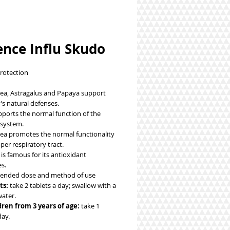
ence Influ Skudo
protection
cea, Astragalus and Papaya support
’s natural defenses.
pports the normal function of the
system.
cea promotes the normal functionality
per respiratory tract.
is famous for its antioxidant
s.
nded dose and method of use
ts:
take 2 tablets a day; swallow with a
water.
dren from 3 years of age:
take 1
day.