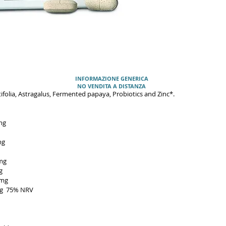
INFORMAZIONE GENERICA
NO VENDITA A DISTANZA
folia, Astragalus, Fermented papaya, Probiotics and Zinc*.
mg
mg
mg
g
mg
% NRV