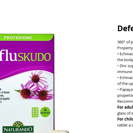
Def
360° of 
Property
• Echina
the body
• Zinc su
immune 
• Echina
of the up
• Papaya 
propertie
Recomme
For adul
glass of 
For chil
tablet a 