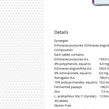
Details
Synergies
Echinacea purpurea, Echinacea angusti
Composition
Each tablet contains:
Echinacea purpurea d.e. 150,0 
4% polyphenols, equal to 6,0 mg
Echinacea angustifolia d.e. 100,0 
4% echinacoside, equal to 4,0 mg
Astragalus d.e. 100,0 
15% polysaccharides, equal to 16,0 m
Fermented papaya 100,0 
Zinc 7,5 mg 75
L. acidophilus SGL11 (tyndal.) 1,0 bln
30 tablets
Gluten Free