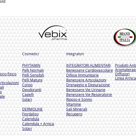
 old
Cosmetici
Integratori
PHYTAMIN
INTEGRATORI ALIMENTARI
Prodotti Ant
Aromaterapi
Pelli Normali
Benessere Cardiovascolare
ico-fisico
Diffusori
Pelli Sensibili
Difese Immunitarie
Linea Arnica
Pelli Mature
Benessere Articolazioni
rticolazioni
Corpo
Drenaggio e Depurazione
ali
Deodoranti
Benessere Vie Urinarie
so
Capelli
Benessere Vie Respiratorie
ale
Solari
Riposo e Sonno
Vitamine
DERMOLINE
Sali Minerali
Fiordaliso
Recupero
Calendula
Calendula + Arnica
Solari